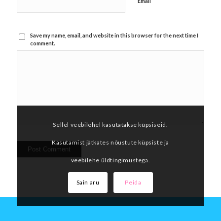
*
Email
Save my name, email, and website in this browser for the next time I
comment.
Sellel veebilehel kasutatakse küpsiseid.
Kasutamist jätkates nõustute küpsiste ja
veebilehe üldtingimustega.
Sain aru
Peida