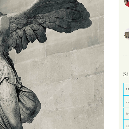
S
aa
au
br
e