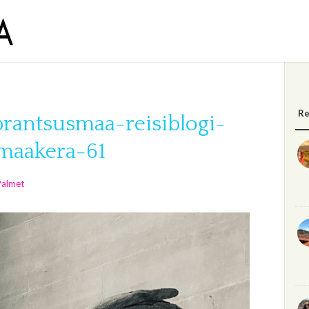
Re
rantsusmaa-reisiblogi-
-maakera-61
Palmet