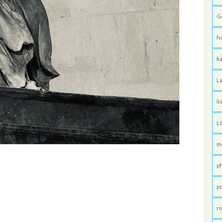
G
h
ka
La
li
L
m
p
po
ro