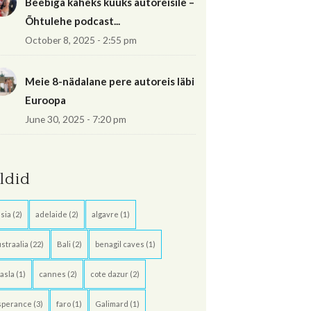
Beebiga kaheks kuuks autoreisile –
Õhtulehe podcast...
October 8, 2025 - 2:55 pm
Meie 8-nädalane pere autoreis läbi
Euroopa
June 30, 2025 - 7:20 pm
ildid
sia
(2)
adelaide
(2)
algavre
(1)
straalia
(22)
Bali
(2)
benagil caves
(1)
asla
(1)
cannes
(2)
cote dazur
(2)
sperance
(3)
faro
(1)
Galimard
(1)