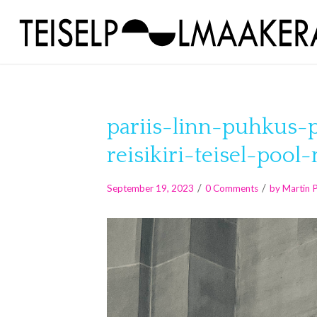
pariis-linn-puhkus-p
reisikiri-teisel-pool
/
/
September 19, 2023
0 Comments
by
Martin 