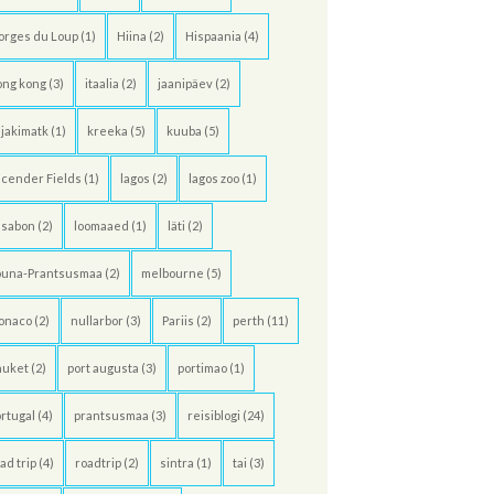
orges du Loup
(1)
Hiina
(2)
Hispaania
(4)
ong kong
(3)
itaalia
(2)
jaanipäev
(2)
jakimatk
(1)
kreeka
(5)
kuuba
(5)
cender Fields
(1)
lagos
(2)
lagos zoo
(1)
ssabon
(2)
loomaaed
(1)
läti
(2)
õuna-Prantsusmaa
(2)
melbourne
(5)
onaco
(2)
nullarbor
(3)
Pariis
(2)
perth
(11)
huket
(2)
port augusta
(3)
portimao
(1)
rtugal
(4)
prantsusmaa
(3)
reisiblogi
(24)
ad trip
(4)
roadtrip
(2)
sintra
(1)
tai
(3)