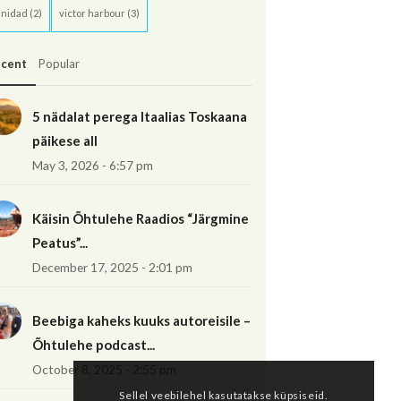
inidad
(2)
victor harbour
(3)
cent
Popular
5 nädalat perega Itaalias Toskaana
päikese all
May 3, 2026 - 6:57 pm
Käisin Õhtulehe Raadios “Järgmine
Peatus”...
December 17, 2025 - 2:01 pm
Beebiga kaheks kuuks autoreisile –
Õhtulehe podcast...
October 8, 2025 - 2:55 pm
Sellel veebilehel kasutatakse küpsiseid.