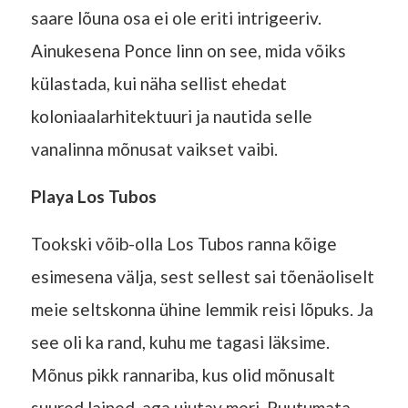
saare lõuna osa ei ole eriti intrigeeriv.
Ainukesena Ponce linn on see, mida võiks
külastada, kui näha sellist ehedat
koloniaalarhitektuuri ja nautida selle
vanalinna mõnusat vaikset vaibi.
Playa Los Tubos
Tookski võib-olla Los Tubos ranna kõige
esimesena välja, sest sellest sai tõenäoliselt
meie seltskonna ühine lemmik reisi lõpuks. Ja
see oli ka rand, kuhu me tagasi läksime.
Mõnus pikk rannariba, kus olid mõnusalt
suured lained, aga ujutav meri. Puutumata