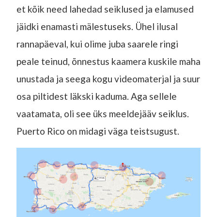
et kõik need lahedad seiklused ja elamused
jäidki enamasti mälestuseks. Ühel ilusal
rannapäeval, kui olime juba saarele ringi
peale teinud, õnnestus kaamera kuskile maha
unustada ja seega kogu videomaterjal ja suur
osa piltidest läkski kaduma. Aga sellele
vaatamata, oli see üks meeldejääv seiklus.
Puerto Rico on midagi väga teistsugust.