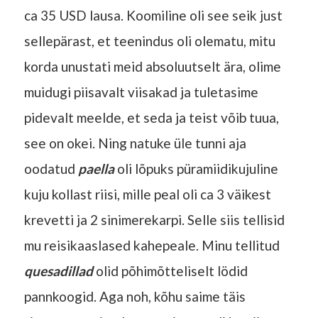
ca 35 USD lausa. Koomiline oli see seik just
sellepärast, et teenindus oli olematu, mitu
korda unustati meid absoluutselt ära, olime
muidugi piisavalt viisakad ja tuletasime
pidevalt meelde, et seda ja teist võib tuua,
see on okei. Ning natuke üle tunni aja
oodatud
paella
oli lõpuks püramiidikujuline
kuju kollast riisi, mille peal oli ca 3 väikest
krevetti ja 2 sinimerekarpi. Selle siis tellisid
mu reisikaaslased kahepeale. Minu tellitud
quesadillad
olid põhimõtteliselt lödid
pannkoogid. Aga noh, kõhu saime täis