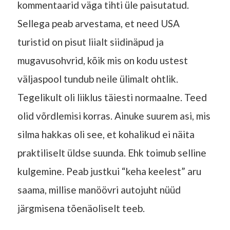
kommentaarid väga tihti üle paisutatud.
Sellega peab arvestama, et need USA
turistid on pisut liialt siidinäpud ja
mugavusohvrid, kõik mis on kodu ustest
väljaspool tundub neile ülimalt ohtlik.
Tegelikult oli liiklus täiesti normaalne. Teed
olid võrdlemisi korras. Ainuke suurem asi, mis
silma hakkas oli see, et kohalikud ei näita
praktiliselt üldse suunda. Ehk toimub selline
kulgemine. Peab justkui “keha keelest” aru
saama, millise manöövri autojuht nüüd
järgmisena tõenäoliselt teeb.