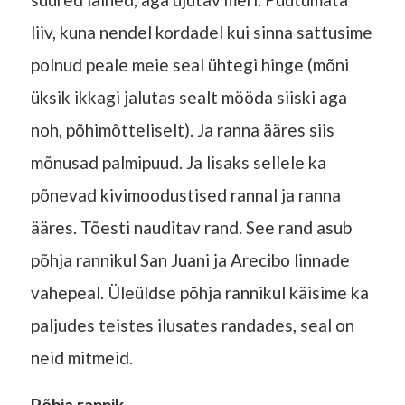
liiv, kuna nendel kordadel kui sinna sattusime
polnud peale meie seal ühtegi hinge (mõni
üksik ikkagi jalutas sealt mööda siiski aga
noh, põhimõtteliselt). Ja ranna ääres siis
mõnusad palmipuud. Ja lisaks sellele ka
põnevad kivimoodustised rannal ja ranna
ääres. Tõesti nauditav rand. See rand asub
põhja rannikul San Juani ja Arecibo linnade
vahepeal. Üleüldse põhja rannikul käisime ka
paljudes teistes ilusates randades, seal on
neid mitmeid.
Põhja rannik