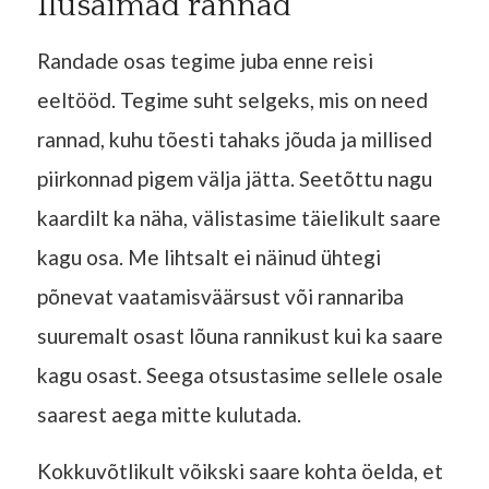
Ilusaimad rannad
Randade osas tegime juba enne reisi
eeltööd. Tegime suht selgeks, mis on need
rannad, kuhu tõesti tahaks jõuda ja millised
piirkonnad pigem välja jätta. Seetõttu nagu
kaardilt ka näha, välistasime täielikult saare
kagu osa. Me lihtsalt ei näinud ühtegi
põnevat vaatamisväärsust või rannariba
suuremalt osast lõuna rannikust kui ka saare
kagu osast. Seega otsustasime sellele osale
saarest aega mitte kulutada.
Kokkuvõtlikult võikski saare kohta öelda, et