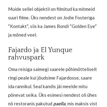
Muide sellel objektil on filmitud ka mitmeid
suuri filme. Üks nendest on Jodie Fosteriga
“Kontakt”, siis ka James Bondi “Golden Eye”
ja mõned veel.
Fajardo ja El Yunque
rahvuspark
Oma reisiga saimegi saarele põhimõtteliselt
ringi peale kui jõudsime Fajardosse, saare
ida rannikul. Seal kandis jäi meelde mitu
põnevat seika. Üks esimesi nendest oli ühes
nö restoranis pakutud
paella
, mis maksis vist