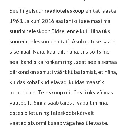
See hiigelsuur
raadioteleskoop
ehitati aastal
1963. Ja kuni 2016 aastani oli see maailma
suurim teleskoop üldse, enne kui Hiina üks
suurem teleskoop ehitati. Asub natuke saare
sisemaal. Nagu kaardilt näha, siis sõitsime
seal kandis ka rohkem ringi, sest see sisemaa
piirkond on samuti väärt külastamist, et näha,
kuidas kohalikud elavad, kuidas maastik
muutub jne. Teleskoop oli tõesti üks võimas
vaatepilt. Sinna saab täiesti vabalt minna,
ostes pileti, ning teleskoobi kõrvalt
vaateplatvormilt saab väga hea ülevaate.