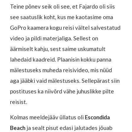
Teine põnev seik oli see, et Fajardo oli siis
see saatuslik koht, kus me kaotasime oma
GoPro kaamera kogu reisi vältel salvestatud
video ja pildi materjaliga. Sellest on
äärmiselt kahju, sest saime uskumatult
lahedaid kaadreid. Plaanisin kokku panna
mälestuseks muheda reisivideo, mis nüüd
aga jääbki vaid mälestuseks. Sellepärast siin
postituses ka niivõrd vähe juhuslikke pilte
reisist.
Kolmas meeldejääv üllatus oli
Escondida
Beach
ja sealt pisut edasi jalutades jõuab