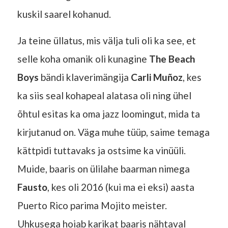
kuskil saarel kohanud.
Ja teine üllatus, mis välja tuli oli ka see, et
selle koha omanik oli kunagine
The Beach
Boys
bändi klaverimängija
Carli Muñoz
, kes
ka siis seal kohapeal alatasa oli ning ühel
õhtul esitas ka oma jazz loomingut, mida ta
kirjutanud on. Väga muhe tüüp, saime temaga
kättpidi tuttavaks ja ostsime ka vinüüli.
Muide, baaris on ülilahe baarman nimega
Fausto
, kes oli 2016 (kui ma ei eksi) aasta
Puerto Rico parima Mojito meister.
Uhkusega hoiab karikat baaris nähtaval