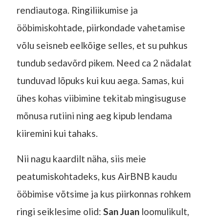
rendiautoga. Ringiliikumise ja
ööbimiskohtade, piirkondade vahetamise
võlu seisneb eelkõige selles, et su puhkus
tundub sedavõrd pikem. Need ca 2 nädalat
tunduvad lõpuks kui kuu aega. Samas, kui
ühes kohas viibimine tekitab mingisuguse
mõnusa rutiini ning aeg kipub lendama
kiiremini kui tahaks.
Nii nagu kaardilt näha, siis meie
peatumiskohtadeks, kus AirBNB kaudu
ööbimise võtsime ja kus piirkonnas rohkem
ringi seiklesime olid:
San Juan
loomulikult,