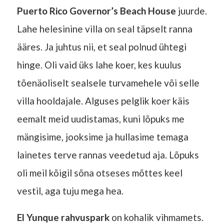
Puerto Rico Governor’s Beach House
juurde.
Lahe helesinine villa on seal täpselt ranna
ääres. Ja juhtus nii, et seal polnud ühtegi
hinge. Oli vaid üks lahe koer, kes kuulus
tõenäoliselt sealsele turvamehele või selle
villa hooldajale. Alguses pelglik koer käis
eemalt meid uudistamas, kuni lõpuks me
mängisime, jooksime ja hullasime temaga
lainetes terve rannas veedetud aja. Lõpuks
oli meil kõigil sõna otseses mõttes keel
vestil, aga tuju mega hea.
El Yunque rahvuspark
on kohalik vihmamets.