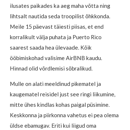
ilusates paikades ka aeg maha võtta ning
lihtsalt nautida seda troopilist õhkkonda.
Meile 15 päevast täiesti piisas, et end
korralikult välja puhata ja Puerto Rico
saarest saada hea ülevaade. Kõik
ööbimiskohad valisime AirBNB kaudu.
Hinnad olid võrdlemisi sõbralikud.
Mulle on alati meeldinud pikematel ja
kaugematel reisidel just see ringi liikumine,
mitte ühes kindlas kohas paigal püsimine.
Keskkonna ja piirkonna vahetus ei pea olema
üldse ebamugav. Eriti kui liigud oma