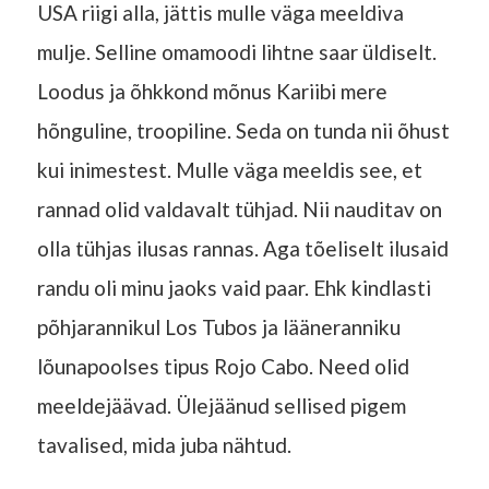
USA riigi alla, jättis mulle väga meeldiva
mulje. Selline omamoodi lihtne saar üldiselt.
Loodus ja õhkkond mõnus Kariibi mere
hõnguline, troopiline. Seda on tunda nii õhust
kui inimestest. Mulle väga meeldis see, et
rannad olid valdavalt tühjad. Nii nauditav on
olla tühjas ilusas rannas. Aga tõeliselt ilusaid
randu oli minu jaoks vaid paar. Ehk kindlasti
põhjarannikul Los Tubos ja lääneranniku
lõunapoolses tipus Rojo Cabo. Need olid
meeldejäävad. Ülejäänud sellised pigem
tavalised, mida juba nähtud.