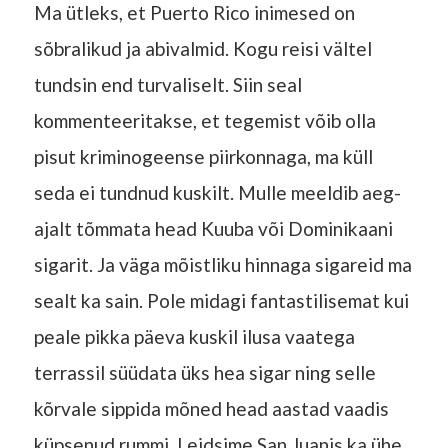
Ma ütleks, et Puerto Rico inimesed on
sõbralikud ja abivalmid. Kogu reisi vältel
tundsin end turvaliselt. Siin seal
kommenteeritakse, et tegemist võib olla
pisut kriminogeense piirkonnaga, ma küll
seda ei tundnud kuskilt. Mulle meeldib aeg-
ajalt tõmmata head Kuuba või Dominikaani
sigarit. Ja väga mõistliku hinnaga sigareid ma
sealt ka sain. Pole midagi fantastilisemat kui
peale pikka päeva kuskil ilusa vaatega
terrassil süüdata üks hea sigar ning selle
kõrvale sippida mõned head aastad vaadis
küpsenud rummi. Leidsime San Juanis ka ühe