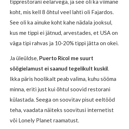
tipprestorani eelarvega, ja see oli ka viimane
koht, mis kell 8 õhtul veel lahti oli Fajardos.
See oli ka ainuke koht kahe nädala jooksul,
kus me tippi ei jätnud, arvestades, et USA on
väga tipi rahvas ja 10-20% tippi jätta on okei.
Ja üleüldse,
Puerto Ricol me suurt
söögielamust ei saanud tegelikult kuskil
.
Ikka päris hoolikalt peab valima, kuhu sööma
minna, eriti just kui õhtul soovid restorani
külastada. Seega on soovitav pisut eeltööd
teha, vaadata näiteks soovitusi internetist
või Lonely Planet raamatust.