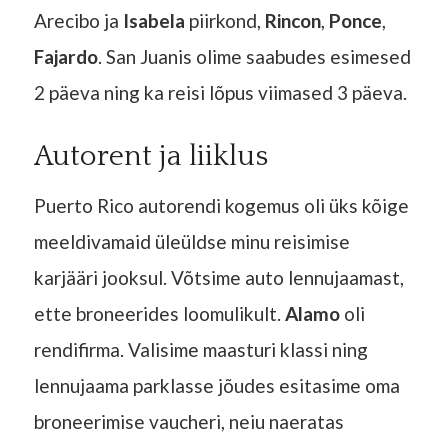
Arecibo ja
Isabela
piirkond,
Rincon
,
Ponce
,
Fajardo
. San Juanis olime saabudes esimesed
2 päeva ning ka reisi lõpus viimased 3 päeva.
Autorent ja liiklus
Puerto Rico autorendi kogemus oli üks kõige
meeldivamaid üleüldse minu reisimise
karjääri jooksul. Võtsime auto lennujaamast,
ette broneerides loomulikult.
Alamo
oli
rendifirma. Valisime maasturi klassi ning
lennujaama parklasse jõudes esitasime oma
broneerimise vaucheri, neiu naeratas