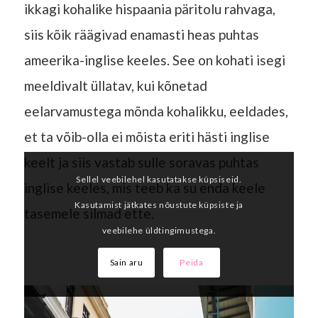
ikkagi kohalike hispaania päritolu rahvaga,
siis kõik räägivad enamasti heas puhtas
ameerika-inglise keeles. See on kohati isegi
meeldivalt üllatav, kui kõnetad
eelarvamustega mõnda kohalikku, eeldades,
et ta võib-olla ei mõista eriti hästi inglise
keelt ja siis vastab sulle soravas puhtas
Sellel veebilehel kasutatakse küpsiseid.
inglise keeles, mis teeb ka su enda keele
Kasutamist jätkates nõustute küpsiste ja
tasemele silmad ette.
veebilehe üldtingimustega.
Sain aru
Peida