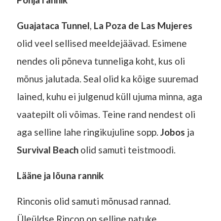
Guajataca Tunnel
,
La Poza de Las Mujeres
olid veel sellised meeldejäävad. Esimene
nendes oli põneva tunneliga koht, kus oli
mõnus jalutada. Seal olid ka kõige suuremad
lained, kuhu ei julgenud küll ujuma minna, aga
vaatepilt oli võimas. Teine rand nendest oli
aga selline lahe ringikujuline sopp.
Jobos
ja
Survival Beach
olid samuti teistmoodi.
Lääne ja lõuna rannik
Rinconis olid samuti mõnusad rannad.
Üleüldse Rincon on selline natuke